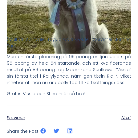
(MultiCH Abinvale Traguardo & Golden Caramel Morning
Sun)
Med en första placering på 99 poäng, en fjärdeplats på
95 poäng av hela 54 startande, och ett kvalificerande
resultat på 86 poäng tog Moomzand Sunflower ”Vissla”
sin första titel i Rallylydnad, nämligen titeln Rld N vilket
innebär att hon nu är uppflyttad till Fortsättningsklass
Grattis Vissla och Stina ni är så bra!
Previous
Next
Share the Post: