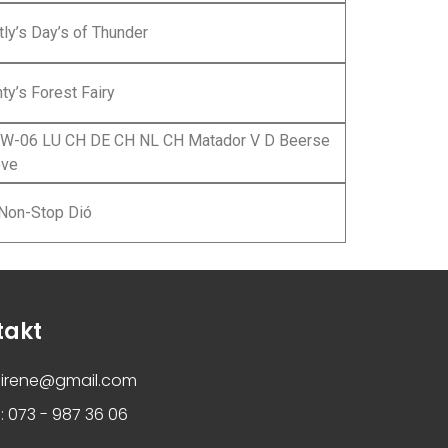
tly’s Day’s of Thunder
ty’s Forest Fairy
W-06 LU CH DE CH NL CH Matador V D Beerse
ve
Non-Stop Dió
takt
nirene@gmail.com
 073 - 987 36 06