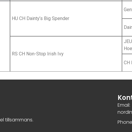
Gen
HU CH Dainty’s Big Spender
Dain
JEU
Hoe
RS CH Non-Stop Irish Ivy
CH 
Kon
Email:
nordi
nel tillsammans.
Phone: