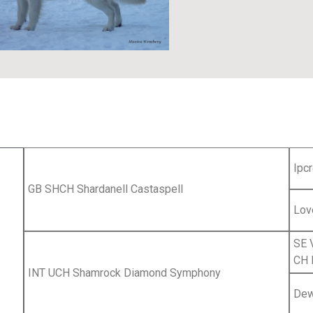
Ipc
GB SHCH Shardanell Castaspell
Lov
SE 
CH 
INT UCH Shamrock Diamond Symphony
Dew