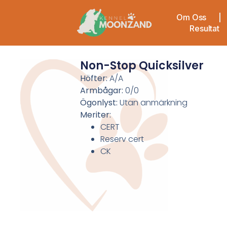
Om Oss
Resultat
Non-Stop Quicksilver
Höfter
:
A/A
Armbågar
:
0/0
Ögonlyst:
Utan anmärkning
Meriter:
CERT
Reserv cert
CK