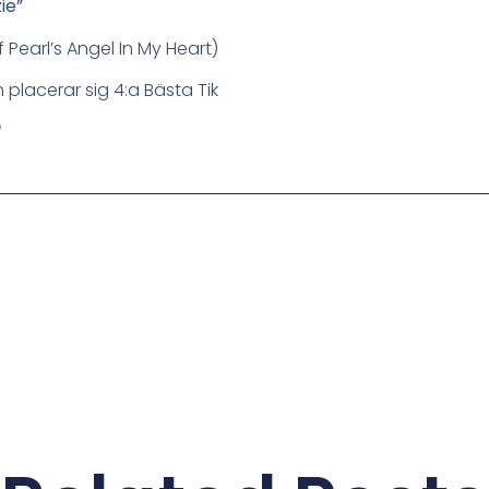
ie”
earl’s Angel In My Heart)
lacerar sig 4:a Bästa Tik
d