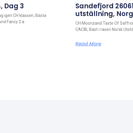
, Dag 3
Sandefjord 26061
utställning, Nor
g igen CH klassen, Bästa
And Fancy 2:a
CH Moonzand Taste Of Saffron
CACIB, Bäst i rasen Norsk Uts
Read More