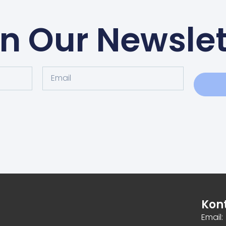
in Our Newslet
Kon
Email: