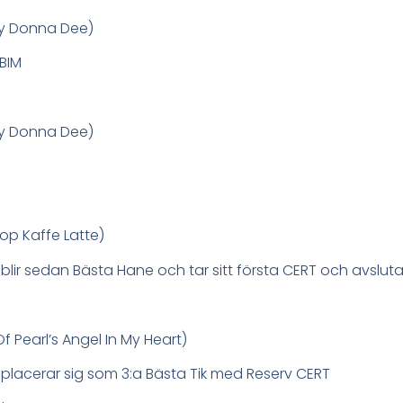
ly Donna Dee)
 BIM
ly Donna Dee)
p Kaffe Latte)
lir sedan Bästa Hane och tar sitt första CERT och avslu
f Pearl’s Angel In My Heart)
placerar sig som 3:a Bästa Tik med Reserv CERT