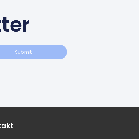
ter
Submit
takt