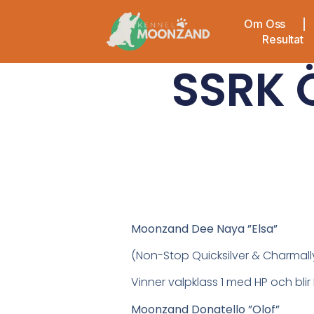
Om Oss
Resultat
SSRK 
Moonzand Dee Naya ”Elsa”
(Non-Stop Quicksilver & Charmal
Vinner valpklass 1 med HP och bli
Moonzand Donatello ”Olof”