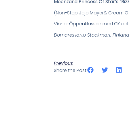
Moonzand Princess Of Star’s ”Bizz
(Non-Stop Jojo Mayer& Cream Of P
Vinner Öppenklassen med CK och p
Domare:Harto Stockmari, Finlan
Previous
Share the Post: