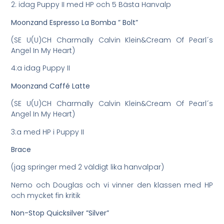
2: idag Puppy II med HP och 5 Bästa Hanvalp
Moonzand Espresso La Bomba ” Bolt”
(SE U(U)CH Charmally Calvin Klein&Cream Of Pearl´s
Angel In My Heart)
4:a idag Puppy II
Moonzand Caffé Latte
(SE U(U)CH Charmally Calvin Klein&Cream Of Pearl´s
Angel In My Heart)
3:a med HP i Puppy II
Brace
(jag springer med 2 väldigt lika hanvalpar)
Nemo och Douglas och vi vinner den klassen med HP
och mycket fin kritik
Non-Stop Quicksilver ”Silver”