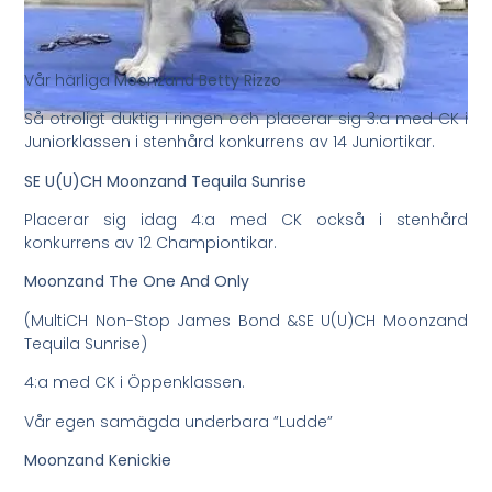
Vår härliga
Moonzand Betty Rizzo
Så otroligt duktig i ringen och placerar sig 3:a med CK i
Juniorklassen i stenhård konkurrens av 14 Juniortikar.
SE U(U)CH Moonzand Tequila Sunrise
Placerar sig idag 4:a med CK också i stenhård
konkurrens av 12 Championtikar.
Moonzand The One And Only
(MultiCH Non-Stop James Bond &SE U(U)CH Moonzand
Tequila Sunrise)
4:a med CK i Öppenklassen.
Vår egen samägda underbara ”Ludde”
Moonzand Kenickie