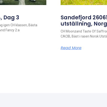
, Dag 3
Sandefjord 26061
utställning, Nor
g igen CH klassen, Bästa
And Fancy 2:a
CH Moonzand Taste Of Saffron
CACIB, Bäst i rasen Norsk Uts
Read More