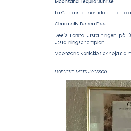
Moonzand Tequila Sunrise
1:a CH klassen men idag ingen plac
Charmally Donna Dee
Dee´s Första utställningen på 
utställningschampion
Moonzand Kenickie fick nöja sig
Domare: Mats Jonsson