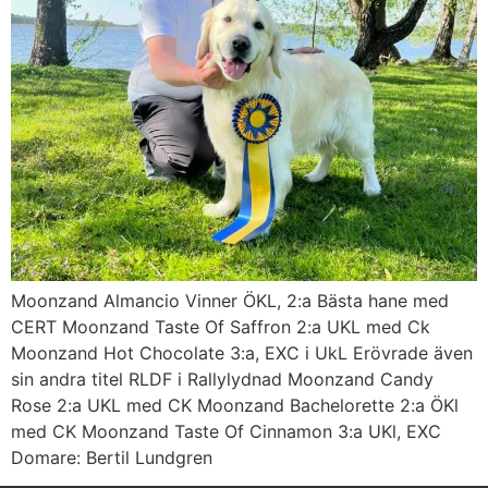
Moonzand Almancio Vinner ÖKL, 2:a Bästa hane med
CERT Moonzand Taste Of Saffron 2:a UKL med Ck
Moonzand Hot Chocolate 3:a, EXC i UkL Erövrade även
sin andra titel RLDF i Rallylydnad Moonzand Candy
Rose 2:a UKL med CK Moonzand Bachelorette 2:a ÖKl
med CK Moonzand Taste Of Cinnamon 3:a UKl, EXC
Domare: Bertil Lundgren