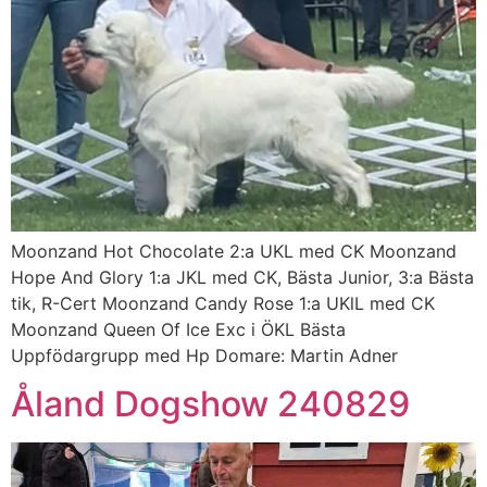
Moonzand Hot Chocolate 2:a UKL med CK Moonzand
Hope And Glory 1:a JKL med CK, Bästa Junior, 3:a Bästa
tik, R-Cert Moonzand Candy Rose 1:a UKlL med CK
Moonzand Queen Of Ice Exc i ÖKL Bästa
Uppfödargrupp med Hp Domare: Martin Adner
Åland Dogshow 240829