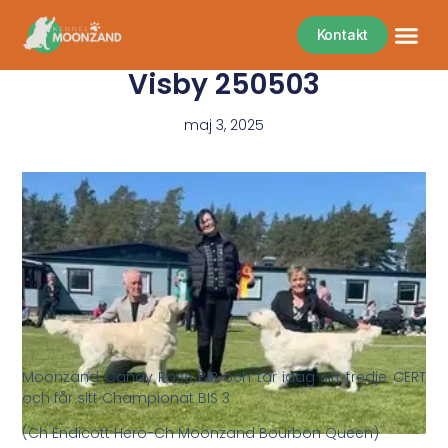
Kontakt
Visby 250503
maj 3, 2025
Moonzand Candy Rose BIR och tar idag sitt tredje CERT
och får sitt Championat BIS 3
(Ch Endicott Hero-Ch Moonzand Bourbon Queen)